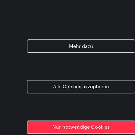
Business Innovation:
The future starts now
Wir machen, was Sinn und Erfolg stiftet:
Mehr dazu
Strategieberatung für visionäre
Geschäftsmodell- und
Produktinnovationen, welche die Welt von
morgen formen.
Alle Cookies akzeptieren
Unser Anspruch: echte Business-
Relevanz, die Markterfolg begründet und
Innovationsstärke in
Unternehmenswachstum verwandelt.
Nur notwendige Cookies
HudsonGoodman kennenlernen