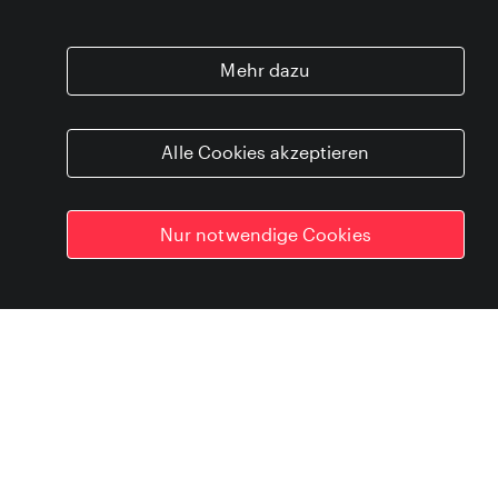
Let’s talk. Let’s do.
Mehr dazu
Wir lieben Visionen. Gewagte Pläne.
Verrückte Ideen. Mut zur Veränderung.
Alle Cookies akzeptieren
Wir lieben, darüber zu reden. Und wir
lieben, gemeinsam aktiv zu werden. Also:
Let’s talk! Und dann: Let’s do!
Nur notwendige Cookies
Erster Kontakt
Warum nicht als kurze
Nachricht?