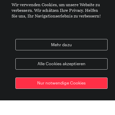
Business Innovation
Wir verwenden Cookies, um unsere Website zu
verbessern. Wir schätzen Ihre Privacy. Helfen
Journal
Sie uns, Ihr Navigationserlebnis zu verbessern!
Was uns bewegt. Wozu wir unseren
Senf geben. Was in unserer Know-
how-Küche kocht.
Mehr dazu
Das HudsonGoodman Innovation Journal
ist der Blog für die Themen, die Business
Alle Cookies akzeptieren
Innovation, evidenzbasiertes Entwickeln
und digitale Transformation aus unserer
Sicht so spannend machen.
Nur notwendige Cookies