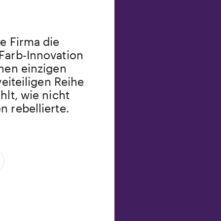
he Firma die
Farb-Innovation
inen einzigen
weiteiligen Reihe
hlt, wie nicht
 rebellierte.