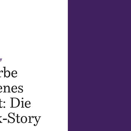
y
rbe
enes
: Die
k-Story