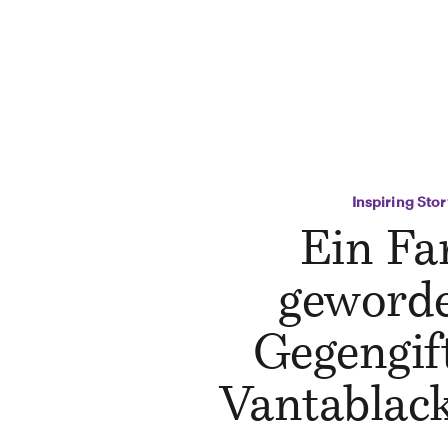
Inspiring Stor
Ein Fa
geword
Gegengift
Vantablac