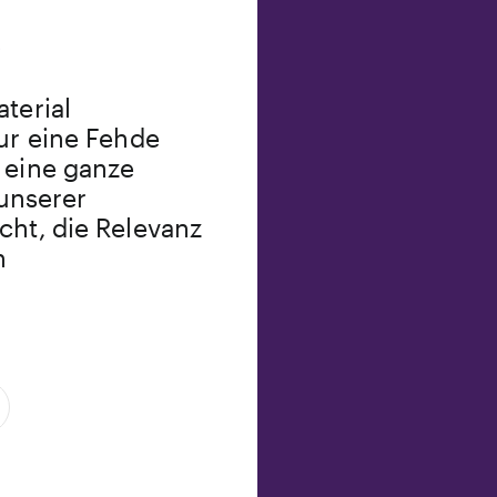
2
terial
nur eine Fehde
 eine ganze
 unserer
cht, die Relevanz
n