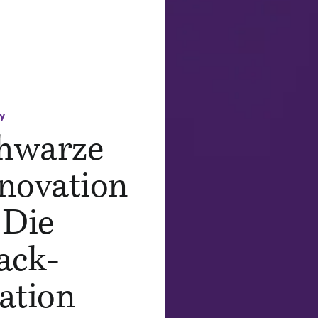
y
chwarze
nnovation
 Die
ack-
ation