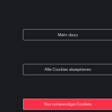
"Gesellschaftlich haben
wir einen enormen
Innovationsbedarf"
Okt 26, 2022
Mehr dazu
Was kann Raumfahrt im Ringen um
Fortschritt bewegen? Und haben
Milliardäre Vortritt im All? In Teil 1
unseres Interviews mit Eleonore Poli
antwortet die Analog-Astronautin
Alle Cookies akzeptieren
darauf und beurteilt den
Innovationsbedarf unserer
Gesellschaft.
Nur notwendige Cookies